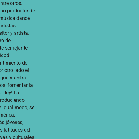
ntre otros.
mo productor de
, música dance
rtistas,
or y artista.
ro del
te semejante
vidad
entimiento de
r otro lado el
 que nuestra
os, fomentar la
s Hoy! La
produciendo
e igual modo, se
mérica,
ás jóvenes,
 latitudes del
vas y culturales