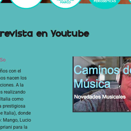
revista en Youtube
_So
ños con el
ños nacen los
iones. A la
s realizando
 Italia como
a prestigiosa
 Italia), donde
o: Mango, Lucio
priani para la