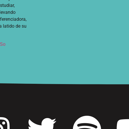
tudiar,
llevando
iferenciadora,
 latido de su
_So