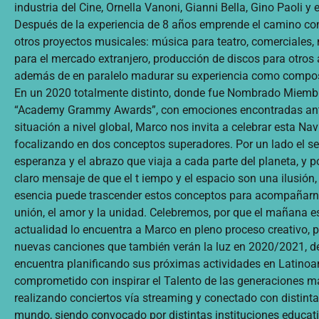
industria del Cine, Ornella Vanoni, Gianni Bella, Gino Paoli y e
Después de la experiencia de 8 años emprende el camino co
otros proyectos musicales: música para teatro, comerciales
para el mercado extranjero, producción de discos para otros a
además de en paralelo madurar su experiencia como composit
En un 2020 totalmente distinto, donde fue Nombrado Miemb
“Academy Grammy Awards”, con emociones encontradas an
situación a nivel global, Marco nos invita a celebrar esta Na
focalizando en dos conceptos superadores. Por un lado el s
esperanza y el abrazo que viaja a cada parte del planeta, y po
claro mensaje de que el t iempo y el espacio son una ilusión,
esencia puede trascender estos conceptos para acompañarn
unión, el amor y la unidad. Celebremos, por que el mañana e
actualidad lo encuentra a Marco en pleno proceso creativo, 
nuevas canciones que también verán la luz en 2020/2021, d
encuentra planificando sus próximas actividades en Latinoa
comprometido con inspirar el Talento de las generaciones m
realizando conciertos vía streaming y conectado con distintas
mundo, siendo convocado por distintas instituciones educati